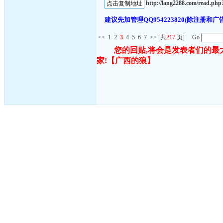
http://lang2288.com/read.p
建议先加管理QQ954223820(除注
<<
1
2
3
4
5
6
7
>>
[共
217
页] Go
您的回贴,将会是发表者们的最
家!
【广西的狼】