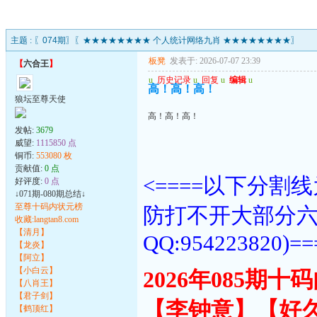
主题 :
〖074期〗〖★★★★★★★★ 个人统计网络九肖 ★★★★★★★★〗
板凳
发表于: 2026-07-07 23:39
【
六合王
】
u
历史记录
u
回复
u
编辑
u
高！高！高！
狼坛至尊天使
高！高！高！
发帖:
3679
威望:
1115850 点
铜币:
553080 枚
贡献值:
0 点
<====以下分
好评度:
0 点
↓071期-080期总结↓
至尊十码内状元榜
防打不开大部分
收藏:langtan8.com
【清月】
QQ:954223820)==
【龙炎】
【阿立】
【小白云】
2026年085期
【八肖王】
【君子剑】
【李钟意】【好
【鹤顶红】