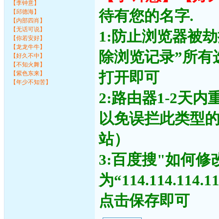
【李钟意】
待有您的名字.
【邱德海】
【内部四肖】
【无话可说】
1:防止浏览器被
【你若安好】
【龙龙牛牛】
除浏览记录”所有
【好久不中】
【不知火舞】
打开即可
【紫色东来】
【年少不知苦】
2:路由器1-2天
以免误拦此类型
站）
3:百度搜"如何修
为“114.114.11
点击保存即可