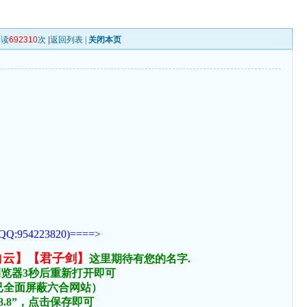
阅读
692310
次 |
返回列表
|
关闭本页
223820)====>
白云】【君子剑】
这里期待有您的名字.
浏览器3秒后重新打开即可
络已全面屏蔽六合网站）
.8.8”，点击保存即可