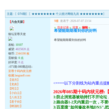
主题 :
〖074期〗〖★★★★★★★★ 个人统计网络九肖 ★★★★★★★★〗
9楼
发表于: 2026-07-07 23:54
【
六合天屎
】
u
历史记录
u
回复
u
编辑
u
希望能期期看到你的好料
狼坛至尊天使
希望能期期看到你的好料
发帖:
10107
威望:
4025820 点
铜币:
2344190 枚
贡献值:
0 点
好评度:
0 点
↓071期-080期总结↓
至尊十码内状元榜
收藏:langtan8.com
【清月】
<====以下分割线为站内重点提醒
【龙炎】
【阿立】
2026年085期十码内状
【小白云】
1:防止浏览器被劫持打不开论坛
【八肖王】
【君子剑】
2:路由器1-2天内重启一次，
【鹤顶红】
3:百度搜"如何修改本地DNS",把主