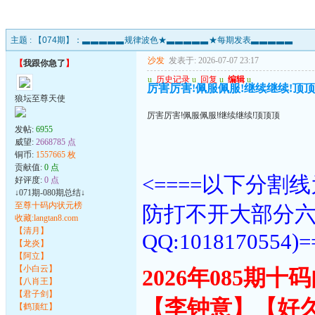
主题 :
【074期】：▃▃▃▃▃规律波色★▃▃▃▃▃★每期发表▃▃▃▃▃
沙发
发表于: 2026-07-07 23:17
【
我跟你急了
】
u
历史记录
u
回复
u
编辑
u
厉害厉害!佩服佩服!继续继续!顶
狼坛至尊天使
厉害厉害!佩服佩服!继续继续!顶顶顶
发帖:
6955
威望:
2668785 点
铜币:
1557665 枚
贡献值:
0 点
<====以下分
好评度:
0 点
↓071期-080期总结↓
至尊十码内状元榜
防打不开大部分
收藏:langtan8.com
【清月】
QQ:1018170554)=
【龙炎】
【阿立】
【小白云】
2026年085期
【八肖王】
【君子剑】
【李钟意】【好
【鹤顶红】