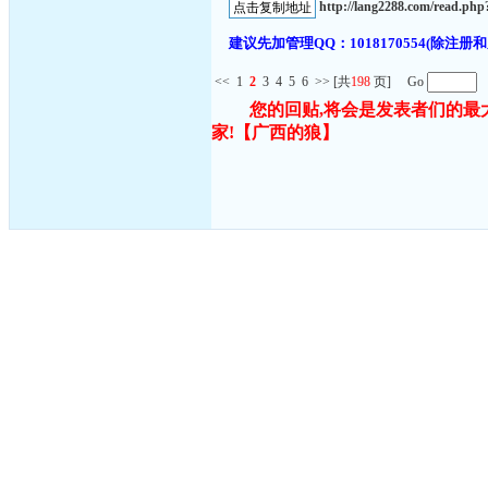
http://lang2288.com/read.p
建议先加管理QQ：1018170554(除
<<
1
2
3
4
5
6
>>
[共
198
页] Go
您的回贴,将会是发表者们的最
家!
【广西的狼】