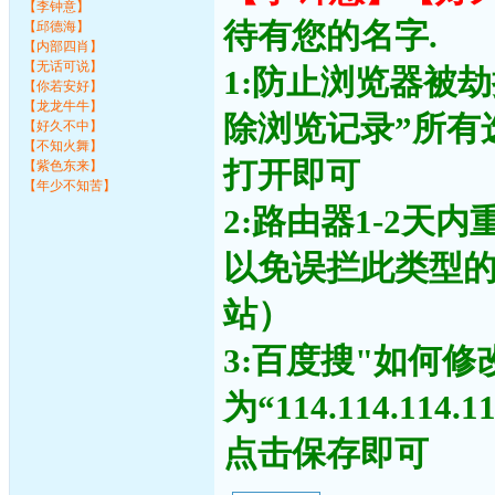
【李钟意】
待有您的名字.
【邱德海】
【内部四肖】
【无话可说】
1:防止浏览器被
【你若安好】
【龙龙牛牛】
除浏览记录”所有
【好久不中】
【不知火舞】
打开即可
【紫色东来】
【年少不知苦】
2:路由器1-2天
以免误拦此类型
站）
3:百度搜"如何修
为“114.114.11
点击保存即可