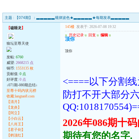
主题 :
【074期】：▃▃▃▃▃规律波色★▃▃▃▃▃★每期发表▃▃▃▃▃
145楼
发表于: 2026-07-08 19:32
【
磕睡龙
】
u
历史记录
u
回复
u
编辑
u
顶你
狼坛至尊天使
顶你
发帖:
6760
威望:
2668215 点
铜币:
1553135 枚
贡献值:
0 点
<====以下分
好评度:
0 点
↓071期-080期总结↓
至尊十码内状元榜
防打不开大部分
收藏:langtan8.com
【清月】
QQ:1018170554)=
【龙炎】
【阿立】
【小白云】
2026年086期
【八肖王】
【君子剑】
期待有您的名字.
【鹤顶红】