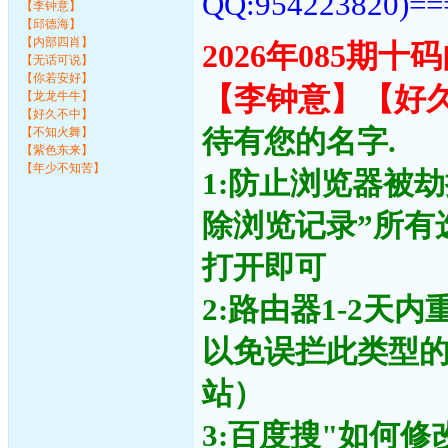
QQ:954223820)==
【李钟意】
【邱德海】
【内部四肖】
2026年085期
【无话可说】
【你若安好】
【李钟意】【好
【龙龙牛牛】
【好久不中】
待有您的名字.
【不知火舞】
【紫色东来】
【年少不知苦】
1:防止浏览器被
除浏览记录”所有
打开即可
2:路由器1-2天
以免误拦此类型
站）
3:百度搜"如何修