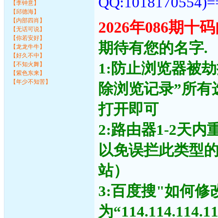
QQ:1018170554)=
【李钟意】
【邱德海】
【内部四肖】
2026年086期
【无话可说】
【你若安好】
期待有您的名字.
【龙龙牛牛】
【好久不中】
1:防止浏览器被
【不知火舞】
【紫色东来】
【年少不知苦】
除浏览记录”所有
打开即可
2:路由器1-2天
以免误拦此类型
站）
3:百度搜"如何修
为“114.114.11