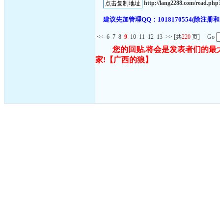
http://lang2288.com/read.p
建议先加管理QQ：1018170554(除
<<
6
7
8
9
10
11
12
13
>>
[共
220
页] Go
您的回贴,将会是发表者们的最
家!
【广西的狼】