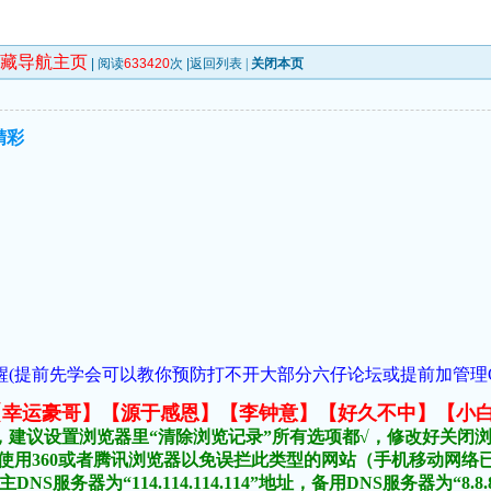
收藏导航主页
| 阅读
633420
次 |
返回列表
|
关闭本页
精彩
(提前先学会可以教你预防打不开大部分六仔论坛或提前加管理QQ:1018
元榜:【幸运豪哥】【源于感恩】【李钟意】【好久不中】【小
，建议设置浏览器里“清除浏览记录”所有选项都√，修改好关闭
不要使用360或者腾讯浏览器以免误拦此类型的网站（手机移动网
DNS服务器为“114.114.114.114”地址，备用DNS服务器为“8.8