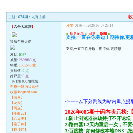
主题 :
074期：九肖主前
沙发
发表于: 2026-07-07 23:14
【
六合大本营
】
u
历史记录
u
回复
u
编辑
u
支持,一直在你身边！期待你,更
狼坛至尊天使
支持,一直在你身边！期待你,更精彩
发帖:
6577
威望:
2686880 点
铜币:
1565545 枚
贡献值:
0 点
好评度:
0 点
↓071期-080期总结↓
至尊十码内状元榜
收藏:langtan8.com
【清月】
<====以下分割线为站内重点提醒
【龙炎】
【阿立】
2026年085期十码内状
【小白云】
1:防止浏览器被劫持打不开论坛
【八肖王】
【君子剑】
2:路由器1-2天内重启一次，
【鹤顶红】
3:百度搜"如何修改本地DNS",把主