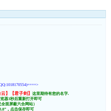
170554)====>
白云】【君子剑】
这里期待有您的名字.
浏览器3秒后重新打开即可
络已全面屏蔽六合网站）
.8.8”，点击保存即可