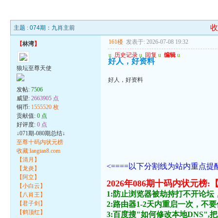
主题 :
074期：九肖主前
161楼
发表于: 2026-07-08 19:32
【
林湾
】
u
历史记录
u
回复
u
编辑
u
好人，好资料
狼坛至尊天使
好人，好资料
发帖:
7506
威望:
2663905 点
铜币:
1555520 枚
贡献值:
0 点
好评度:
0 点
↓071期-080期总结↓
至尊十码内状元榜
收藏:langtan8.com
【清月】
<====以下分割线为站内重点提醒
【龙炎】
【阿立】
2026年086期十码内状元榜
【小白云】
1:防止浏览器被劫持打不开论坛
【八肖王】
【君子剑】
2:路由器1-2天内重启一次，
【鹤顶红】
3:百度搜"如何修改本地DNS",把主