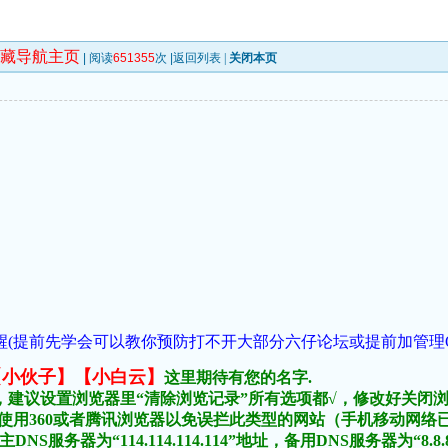
收藏导航主页
| 阅读
651355
次 |
返回列表
|
关闭本页
(提前先学会可以教你预防打不开大部分六仔论坛或提前加管理QQ:1018
:【小伙子】【小白云】
这里期待有您的名字.
，建议设置浏览器里“清除浏览记录”所有选项都√，修改好关闭
不要使用360或者腾讯浏览器以免误拦此类型的网站（手机移动网
DNS服务器为“114.114.114.114”地址，备用DNS服务器为“8.8