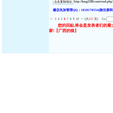
http://lang2288.com/read.p
建议先加管理QQ：1018170554(除
<<
3
4
5
6
7
8
9
10
>>
[共
251
页] Go
您的回贴,将会是发表者们的最
家!
【广西的狼】