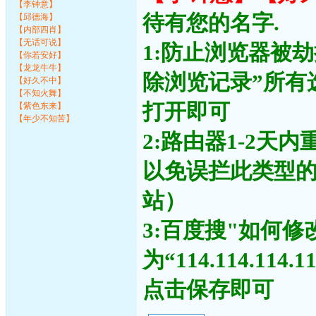
【李钟意】
待有您的名字.
【邱德海】
【内部四肖】
【无话可说】
1:防止浏览器被
【你若安好】
【龙龙牛牛】
除浏览记录”所有
【好久不中】
【不知火舞】
打开即可
【紫色东来】
【年少不知苦】
2:路由器1-2天
以免误拦此类型
站）
3:百度搜"如何修
为“114.114.11
点击保存即可