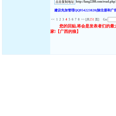
http://lang2288.com/read.p
建议先加管理QQ954223820(除注
<<
1
2
3
4
5
6
7
8
>>
[共
251
页] Go
您的回贴,将会是发表者们的最
家!
【广西的狼】