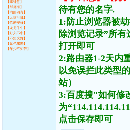
【李钟意】
待有您的名字.
【邱德海】
【内部四肖】
【无话可说】
1:防止浏览器被
【你若安好】
【龙龙牛牛】
除浏览记录”所有
【好久不中】
【不知火舞】
打开即可
【紫色东来】
【年少不知苦】
2:路由器1-2天
以免误拦此类型
站）
3:百度搜"如何修
为“114.114.11
点击保存即可