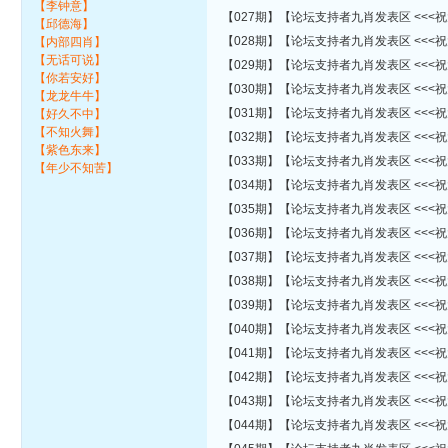
【李钟意】
【027期】【论坛支持者九肖发表区 <<<祝大
【邱德海】
【028期】【论坛支持者九肖发表区 <<<祝大
【内部四肖】
【无话可说】
【029期】【论坛支持者九肖发表区 <<<祝大
【你若安好】
【030期】【论坛支持者九肖发表区 <<<祝大
【龙龙牛牛】
【031期】【论坛支持者九肖发表区 <<<祝大
【好久不中】
【不知火舞】
【032期】【论坛支持者九肖发表区 <<<祝大
【紫色东来】
【033期】【论坛支持者九肖发表区 <<<祝大
【年少不知苦】
【034期】【论坛支持者九肖发表区 <<<祝
【035期】【论坛支持者九肖发表区 <<<祝大家
【036期】【论坛支持者九肖发表区 <<<祝
【037期】【论坛支持者九肖发表区 <<<祝大
【038期】【论坛支持者九肖发表区 <<<祝
【039期】【论坛支持者九肖发表区 <<<祝大
【040期】【论坛支持者九肖发表区 <<<祝
【041期】【论坛支持者九肖发表区 <<<祝
【042期】【论坛支持者九肖发表区 <<<祝大
【043期】【论坛支持者九肖发表区 <<<祝
【044期】【论坛支持者九肖发表区 <<<祝大家