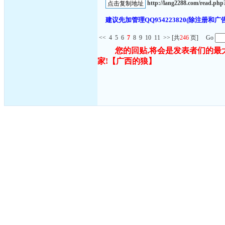
http://lang2288.com/read.p
建议先加管理QQ954223820(除注
<<
4
5
6
7
8
9
10
11
>>
[共
246
页] Go
您的回贴,将会是发表者们的最
家!
【广西的狼】