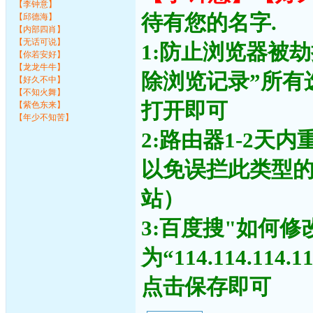
【李钟意】
待有您的名字.
【邱德海】
【内部四肖】
【无话可说】
1:防止浏览器被
【你若安好】
【龙龙牛牛】
除浏览记录”所有
【好久不中】
【不知火舞】
打开即可
【紫色东来】
【年少不知苦】
2:路由器1-2天
以免误拦此类型
站）
3:百度搜"如何修
为“114.114.11
点击保存即可