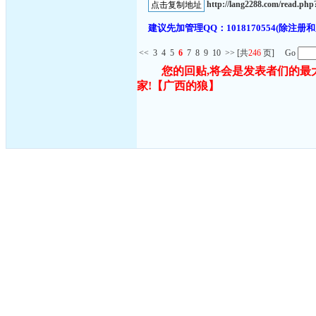
http://lang2288.com/read.p
建议先加管理QQ：1018170554(除
<<
3
4
5
6
7
8
9
10
>>
[共
246
页] Go
您的回贴,将会是发表者们的最
家!
【广西的狼】