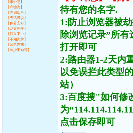
【李钟意】
待有您的名字.
【邱德海】
【内部四肖】
【无话可说】
1:防止浏览器被
【你若安好】
【龙龙牛牛】
除浏览记录”所有
【好久不中】
【不知火舞】
打开即可
【紫色东来】
【年少不知苦】
2:路由器1-2天
以免误拦此类型
站）
3:百度搜"如何修
为“114.114.11
点击保存即可