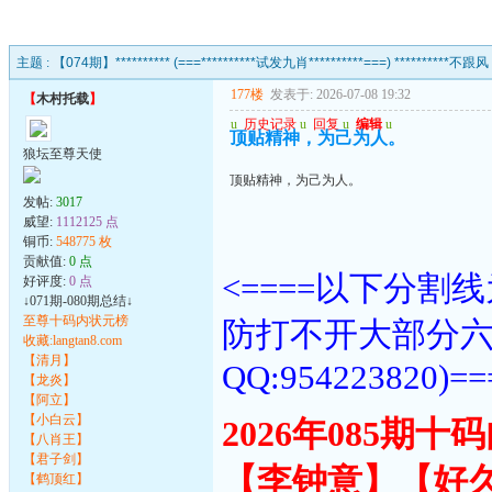
主题 :
【074期】********** (===**********试发九肖**********===) **********不跟风
177楼
发表于: 2026-07-08 19:32
【
木村托载
】
u
历史记录
u
回复
u
编辑
u
顶贴精神，为己为人。
狼坛至尊天使
顶贴精神，为己为人。
发帖:
3017
威望:
1112125 点
铜币:
548775 枚
贡献值:
0 点
<====以下分
好评度:
0 点
↓071期-080期总结↓
至尊十码内状元榜
防打不开大部分
收藏:langtan8.com
【清月】
QQ:954223820)==
【龙炎】
【阿立】
【小白云】
2026年085期
【八肖王】
【君子剑】
【李钟意】【好
【鹤顶红】