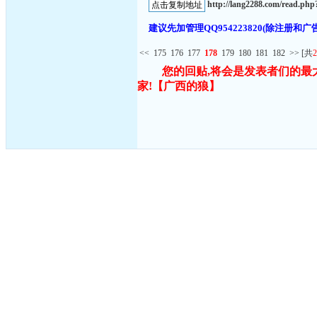
http://lang2288.com/read.p
建议先加管理QQ954223820(除注
<<
175
176
177
178
179
180
181
182
>>
[共
2
您的回贴,将会是发表者们的最
家!
【广西的狼】