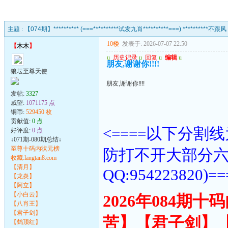
主题 :
【074期】********** (===**********试发九肖**********===) **********不跟风
10楼
发表于: 2026-07-07 22:50
【
木木
】
u
历史记录
u
回复
u
编辑
u
朋友,谢谢你!!!!
狼坛至尊天使
朋友,谢谢你!!!!
发帖:
3327
威望:
1071175 点
铜币:
529450 枚
贡献值:
0 点
<====以下分
好评度:
0 点
↓071期-080期总结↓
至尊十码内状元榜
防打不开大部分
收藏:langtan8.com
【清月】
QQ:954223820)==
【龙炎】
【阿立】
【小白云】
2026年084期
【八肖王】
【君子剑】
苦】【君子剑】
【鹤顶红】