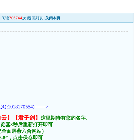
| 阅读
706744
次 |
返回列表
|
关闭本页
170554)====>
白云】【君子剑】
这里期待有您的名字.
浏览器3秒后重新打开即可
络已全面屏蔽六合网站）
.8.8”，点击保存即可