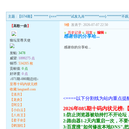
主题 :
【074期】********** (===**********试发九肖**********===) **********不
9楼
发表于: 2026-07-07 22:50
【
高歌一曲
】
u
历史记录
u
回复
u
编辑
u
感谢你的分享哈...
狼坛至尊天使
感谢你的分享哈...
发帖:
3478
威望:
1099275 点
铜币:
534205 枚
贡献值:
0 点
好评度:
0 点
↓071期-080期总结↓
至尊十码内状元榜
收藏:langtan8.com
【清月】
<====以下分割线为站内重点提醒
【龙炎】
【阿立】
2026年085期十码内状
【小白云】
1:防止浏览器被劫持打不开论坛
【八肖王】
【君子剑】
2:路由器1-2天内重启一次，
【鹤顶红】
3:百度搜"如何修改本地DNS",把主