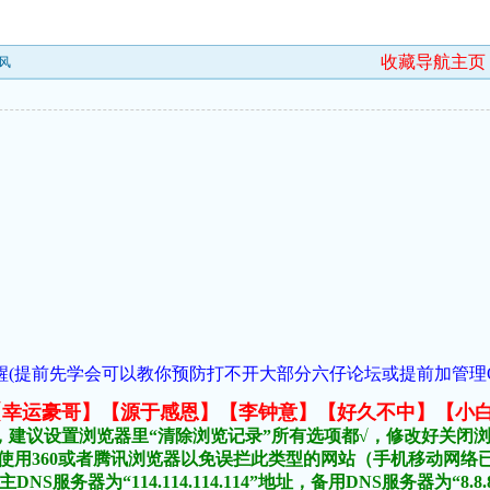
收藏导航主页
跟风
(提前先学会可以教你预防打不开大部分六仔论坛或提前加管理QQ:1018
元榜:【幸运豪哥】【源于感恩】【李钟意】【好久不中】【小
，建议设置浏览器里“清除浏览记录”所有选项都√，修改好关闭
不要使用360或者腾讯浏览器以免误拦此类型的网站（手机移动网
DNS服务器为“114.114.114.114”地址，备用DNS服务器为“8.8