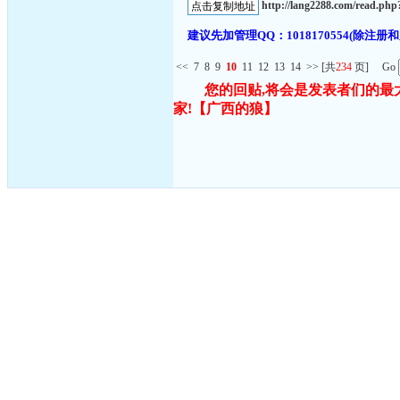
http://lang2288.com/read.p
建议先加管理QQ：1018170554(除
<<
7
8
9
10
11
12
13
14
>>
[共
234
页] Go
您的回贴,将会是发表者们的最
家!
【广西的狼】