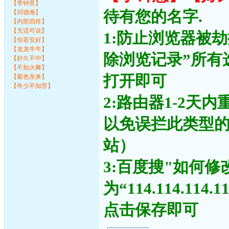
【李钟意】
待有您的名字.
【邱德海】
【内部四肖】
【无话可说】
1:防止浏览器被
【你若安好】
【龙龙牛牛】
除浏览记录”所有
【好久不中】
【不知火舞】
打开即可
【紫色东来】
【年少不知苦】
2:路由器1-2天
以免误拦此类型
站）
3:百度搜"如何修
为“114.114.11
点击保存即可