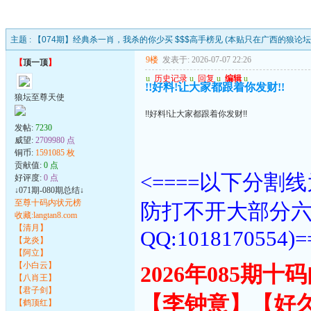
主题 :
【074期】经典杀一肖，我杀的你少买 $$$高手榜见 (本贴只在广西的狼论坛
9楼
发表于: 2026-07-07 22:26
【
顶一顶
】
u
历史记录
u
回复
u
编辑
u
!!好料!让大家都跟着你发财!!
狼坛至尊天使
!!好料!让大家都跟着你发财!!
发帖:
7230
威望:
2709980 点
铜币:
1591085 枚
贡献值:
0 点
<====以下分
好评度:
0 点
↓071期-080期总结↓
至尊十码内状元榜
防打不开大部分
收藏:langtan8.com
【清月】
QQ:1018170554)=
【龙炎】
【阿立】
【小白云】
2026年085期
【八肖王】
【君子剑】
【李钟意】【好
【鹤顶红】