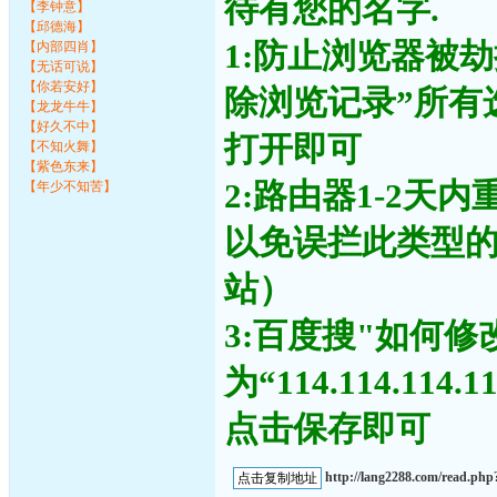
待有您的名字.
【李钟意】
【邱德海】
1:防止浏览器被
【内部四肖】
【无话可说】
【你若安好】
除浏览记录”所有
【龙龙牛牛】
【好久不中】
打开即可
【不知火舞】
【紫色东来】
2:路由器1-2天
【年少不知苦】
以免误拦此类型
站）
3:百度搜"如何修
为“114.114.11
点击保存即可
http://lang2288.com/read.p