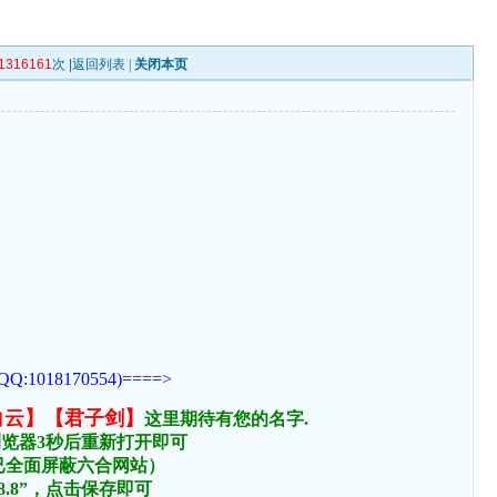
1316161
次 |
返回列表
|
关闭本页
170554)====>
白云】【君子剑】
这里期待有您的名字.
浏览器3秒后重新打开即可
络已全面屏蔽六合网站）
.8.8”，点击保存即可