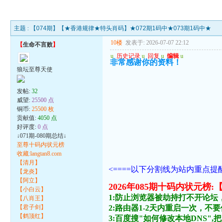
主题 :
【074期】【★香港规律★特头肖码】★072期1码中★073期1码中★
10楼
发表于: 2026-07-07 22:12
【
生命不言败
】
u
历史记录
u
回复
u
编辑
u
非常感谢你的资料！
狼坛至尊天使
发帖:
32
威望:
25500 点
铜币:
25500 枚
贡献值:
4050 点
好评度:
0 点
↓071期-080期总结↓
至尊十码内状元榜
收藏:langtan8.com
【清月】
<====以下分割线为站内重点提醒
【龙炎】
【阿立】
2026年085期十码内状
【小白云】
1:防止浏览器被劫持打不开论坛
【八肖王】
【君子剑】
2:路由器1-2天内重启一次，
【鹤顶红】
3:百度搜"如何修改本地DNS",把主