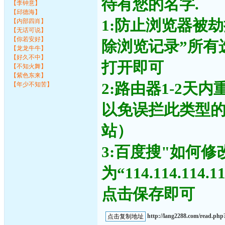
待有您的名字.
【李钟意】
【邱德海】
1:防止浏览器被
【内部四肖】
【无话可说】
【你若安好】
除浏览记录”所有
【龙龙牛牛】
【好久不中】
打开即可
【不知火舞】
【紫色东来】
2:路由器1-2天
【年少不知苦】
以免误拦此类型
站）
3:百度搜"如何修
为“114.114.11
点击保存即可
http://lang2288.com/read.p