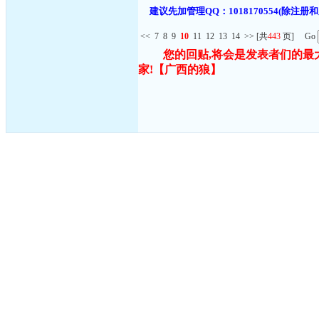
建议先加管理QQ：1018170554(除
<<
7
8
9
10
11
12
13
14
>>
[共
443
页] Go
您的回贴,将会是发表者们的最
家!
【广西的狼】