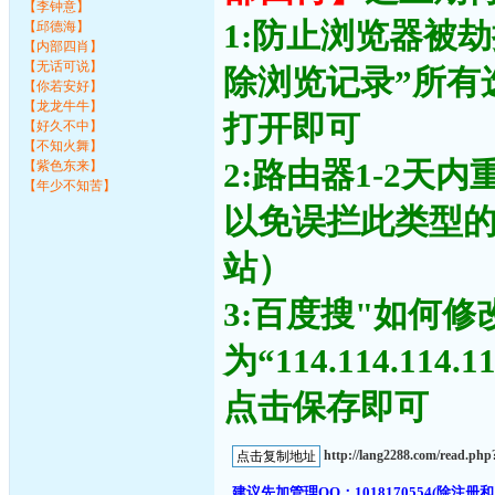
【李钟意】
1:防止浏览器被
【邱德海】
【内部四肖】
【无话可说】
除浏览记录”所有
【你若安好】
【龙龙牛牛】
打开即可
【好久不中】
【不知火舞】
2:路由器1-2天
【紫色东来】
【年少不知苦】
以免误拦此类型
站）
3:百度搜"如何修
为“114.114.11
点击保存即可
http://lang2288.com/read.p
建议先加管理QQ：1018170554(除