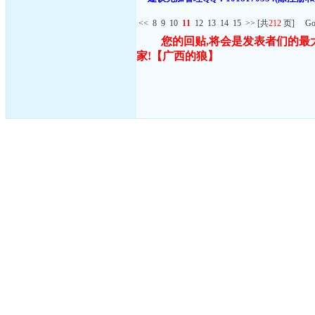
<<
8
9
10
11
12
13
14
15
>>
[共
212
页] G
您的回贴,将会是发表者们的最
家!
【广西的狼】