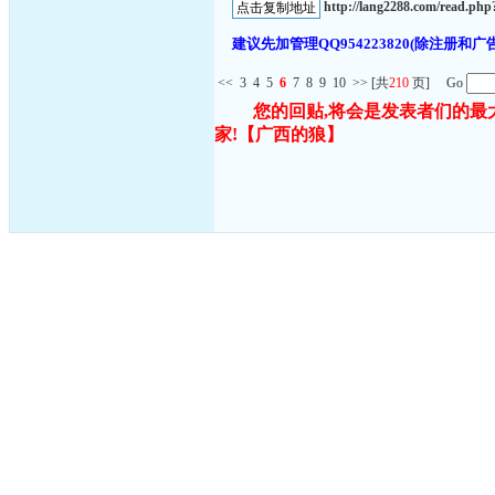
http://lang2288.com/read.p
建议先加管理QQ954223820(除注
<<
3
4
5
6
7
8
9
10
>>
[共
210
页] Go
您的回贴,将会是发表者们的最
家!
【广西的狼】