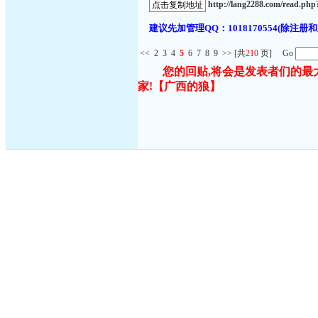
http://lang2288.com/read.p
建议先加管理QQ：1018170554(除
<<
2
3
4
5
6
7
8
9
>>
[共
210
页] Go
您的回贴,将会是发表者们的最
家!
【广西的狼】