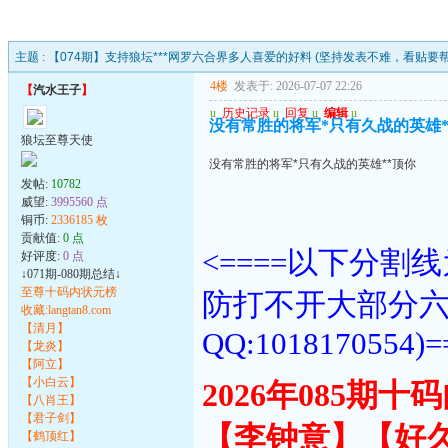
主题 :
【074期】支持狼坛***网罗六合界多人喜爱的好料 (坚持发表不难，看贴要
4楼
发表于: 2026-07-07 22:26
【
汽水王子
】
u
历史记录
u
回复
u
编辑
u
没有常胜的将军*只有久战的英雄*
狼坛至尊天使
没有常胜的将军*只有久战的英雄**顶你
发帖:
10782
威望:
3995560 点
铜币:
2336185 枚
贡献值:
0 点
<====以下分
好评度:
0 点
↓071期-080期总结↓
至尊十码内状元榜
防打不开大部分
收藏:langtan8.com
【清月】
QQ:1018170554)=
【龙炎】
【阿立】
【小白云】
2026年085期
【八肖王】
【君子剑】
【李钟意】【好
【鹤顶红】