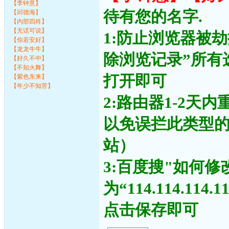
【李钟意】
待有您的名字.
【邱德海】
【内部四肖】
【无话可说】
1:防止浏览器被
【你若安好】
【龙龙牛牛】
除浏览记录”所有
【好久不中】
【不知火舞】
打开即可
【紫色东来】
【年少不知苦】
2:路由器1-2天
以免误拦此类型
站）
3:百度搜"如何修
为“114.114.11
点击保存即可