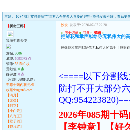
主题 :
【074期】支持狼坛***网罗六合界多人喜爱的好料 (坚持发表不难，看贴要
沙发
发表于: 2026-07-07 22:20
【
拼命三郎
】
u
历史记录
u
回复
u
编辑
u
把鲜花和掌声献给你无私伟大的
狼坛至尊天使
把鲜花和掌声献给你无私伟大的高手！感谢
发帖:
3006
威望:
1093075 点
铜币:
531540 枚
贡献值:
0 点
<====以下分
好评度:
0 点
↓071期-080期总结↓
至尊十码内状元榜
防打不开大部分
收藏:langtan8.com
【清月】
QQ:954223820)==
【龙炎】
【阿立】
【小白云】
2026年085期
【八肖王】
【君子剑】
【李钟意】【好
【鹤顶红】