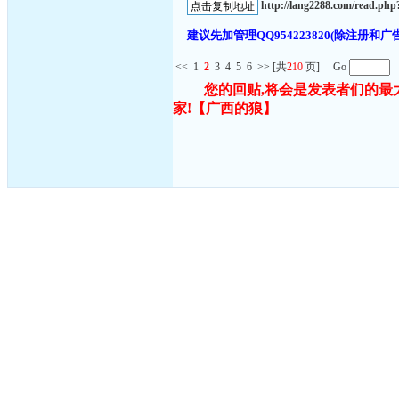
http://lang2288.com/read.p
建议先加管理QQ954223820(除注
<<
1
2
3
4
5
6
>>
[共
210
页] Go
您的回贴,将会是发表者们的最
家!
【广西的狼】