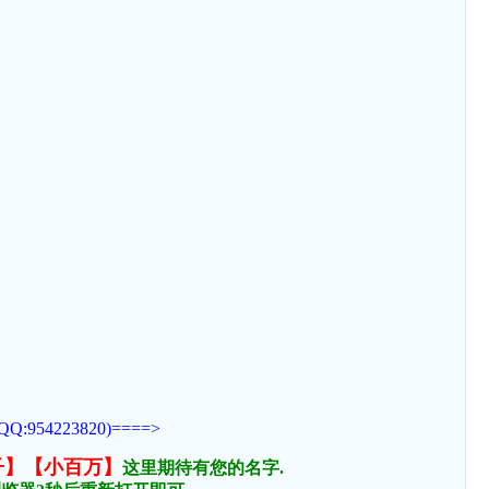
223820)====>
子】【小百万】
这里期待有您的名字.