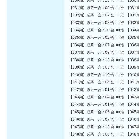
【030期】必杀一合：13 合 ==准 【030
【031期】必杀一合：05 合 ==准 【031
【032期】必杀一合：02 合 ==准 【032
【033期】必杀一合：08 合 ==准 【033
【034期】必杀一合：10 合 ==错 【034
【035期】必杀一合：02 合 ==准 【035
【036期】必杀一合：07 合 ==错 【036
【037期】必杀一合：09 合 ==准 【037
【038期】必杀一合：12 合 ==准 【038
【039期】必杀一合：03 合 ==准 【039
【040期】必杀一合：10 合 ==准 【040
【041期】必杀一合：04 合 ==准 【041
【042期】必杀一合：01 合 ==准 【042
【043期】必杀一合：04 合 ==错 【043
【044期】必杀一合：01 合 ==准 【044
【045期】必杀一合：05 合 ==准 【045
【046期】必杀一合：07 合 ==准 【046
【047期】必杀一合：12 合 ==准 【047
【048期】必杀一合：06 合 ==准 【048