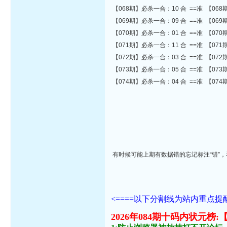
【068期】必杀一合：10 合 ==准 【068
【069期】必杀一合：09 合 ==准 【069
【070期】必杀一合：01 合 ==准 【070
【071期】必杀一合：11 合 ==准 【071
【072期】必杀一合：03 合 ==准 【072
【073期】必杀一合：05 合 ==准 【073
【074期】必杀一合：04 合 ==准 【074
有时候可能上期有数据错的忘记标注“错”
<====以下分割线为站内重点提醒
2026年084期十码内状