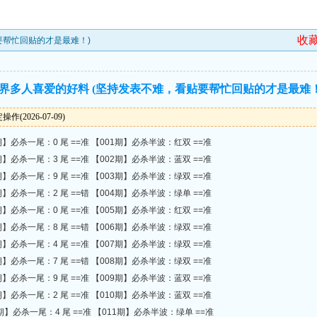
收
要帮忙回贴的才是最难！)
六合界多人喜爱的好料 (坚持发表不难，看贴要帮忙回贴的才是最难！
(2026-07-09)
期】必杀一尾：0 尾 ==准 【001期】必杀半波：红双 ==准
期】必杀一尾：3 尾 ==准 【002期】必杀半波：蓝双 ==准
期】必杀一尾：9 尾 ==准 【003期】必杀半波：绿双 ==准
期】必杀一尾：2 尾 ==错 【004期】必杀半波：绿单 ==准
期】必杀一尾：0 尾 ==准 【005期】必杀半波：红双 ==准
期】必杀一尾：8 尾 ==错 【006期】必杀半波：绿双 ==准
期】必杀一尾：4 尾 ==准 【007期】必杀半波：绿双 ==准
期】必杀一尾：7 尾 ==错 【008期】必杀半波：绿双 ==准
期】必杀一尾：9 尾 ==准 【009期】必杀半波：蓝双 ==准
期】必杀一尾：2 尾 ==准 【010期】必杀半波：蓝双 ==准
1期】必杀一尾：4 尾 ==准 【011期】必杀半波：绿单 ==准