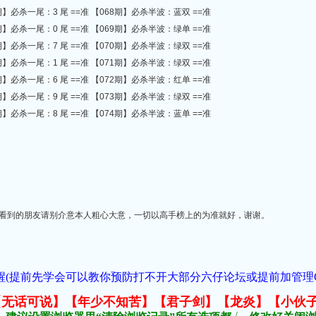
期】必杀一尾：3 尾 ==准 【068期】必杀半波：蓝双 ==准
期】必杀一尾：0 尾 ==准 【069期】必杀半波：绿单 ==准
期】必杀一尾：7 尾 ==准 【070期】必杀半波：绿双 ==准
期】必杀一尾：1 尾 ==准 【071期】必杀半波：绿双 ==准
期】必杀一尾：6 尾 ==准 【072期】必杀半波：红单 ==准
期】必杀一尾：9 尾 ==准 【073期】必杀半波：绿双 ==准
期】必杀一尾：8 尾 ==准 【074期】必杀半波：蓝单 ==准
，看到的朋友请别介意本人粗心大意，一切以高手榜上的为准就好，谢谢。
(提前先学会可以教你预防打不开大部分六仔论坛或提前加管理QQ:954
元榜:【无话可说】【年少不知苦】【君子剑】【龙炎】【小伙