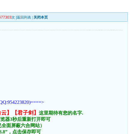
677303
次 |
返回列表
|
关闭本页
223820)====>
白云】【君子剑】
这里期待有您的名字.
浏览器3秒后重新打开即可
络已全面屏蔽六合网站）
.8.8”，点击保存即可