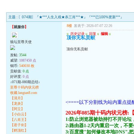
主题 :
〖074期〗『★***人生入戏★杀三肖***★』『***已100%更新***』
8楼
发表于: 2026-07-07 22:26
【
就服你
】
u
历史记录
u
回复
u
编辑
u
顶你无私贡献
狼坛至尊天使
顶你无私贡献
发帖:
3544
威望:
1087450 点
铜币:
540030 枚
贡献值:
0 点
好评度:
0 点
↓071期-080期总结↓
至尊十码内状元榜
收藏:langtan8.com
【清月】
<====以下分割线为站内重点提醒
【龙炎】
【阿立】
2026年085期十码内状
【小白云】
1:防止浏览器被劫持打不开论坛
【八肖王】
【君子剑】
2:路由器1-2天内重启一次，
【鹤顶红】
3:百度搜"如何修改本地DNS",把主