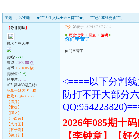
主题 :
〖074期〗『★***人生入戏★杀三肖***★』『***已100%更新***』
7楼
发表于: 2026-07-07 22:25
【
分甘同味
】
u
历史记录
u
回复
u
编辑
u
你们辛苦了
狼坛至尊天使
你们辛苦了
发帖:
7242
威望:
2672580 点
铜币:
1561005 枚
贡献值:
0 点
<====以下分
好评度:
0 点
↓071期-080期总结↓
至尊十码内状元榜
防打不开大部分
收藏:langtan8.com
【清月】
QQ:954223820)==
【龙炎】
【阿立】
【小白云】
2026年085期
【八肖王】
【君子剑】
【李钟意】【好
【鹤顶红】