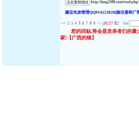
http://lang2288.com/read.p
建议先加管理QQ954223820(除注
<<
2
3
4
5
6
7
8
9
>>
[共
227
页] Go
您的回贴,将会是发表者们的最
家!
【广西的狼】