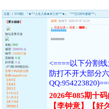
主题 :
〖074期〗『★***人生入戏★杀三肖***★』『***已100%更新***』
板凳
发表于: 2026-07-07 22:19
【
雾水姻缘
】
u
历史记录
u
回复
u
编辑
u
66666666
狼坛至尊天使
66666666
发帖:
6941
威望:
2686830 点
铜币:
1564655 枚
贡献值:
0 点
<====以下分
好评度:
0 点
↓071期-080期总结↓
防打不开大部分
至尊十码内状元榜
收藏:langtan8.com
【清月】
QQ:954223820)==
【龙炎】
【阿立】
【小白云】
2026年085期
【八肖王】
【君子剑】
【李钟意】【好
【鹤顶红】