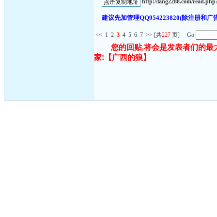
http://lang2288.com/read.p
建议先加管理QQ954223820(除注
<<
1
2
3
4
5
6
7
>>
[共
227
页] Go
您的回贴,将会是发表者们的最
家!
【广西的狼】