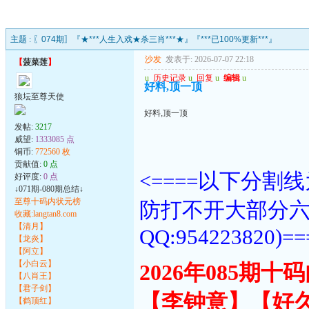
主题 :
〖074期〗『★***人生入戏★杀三肖***★』『***已100%更新***』
沙发
发表于: 2026-07-07 22:18
【
菠菜莲
】
u
历史记录
u
回复
u
编辑
u
好料,顶一顶
狼坛至尊天使
好料,顶一顶
发帖:
3217
威望:
1333085 点
铜币:
772560 枚
贡献值:
0 点
<====以下分
好评度:
0 点
↓071期-080期总结↓
至尊十码内状元榜
防打不开大部分
收藏:langtan8.com
【清月】
QQ:954223820)==
【龙炎】
【阿立】
【小白云】
2026年085期
【八肖王】
【君子剑】
【李钟意】【好
【鹤顶红】