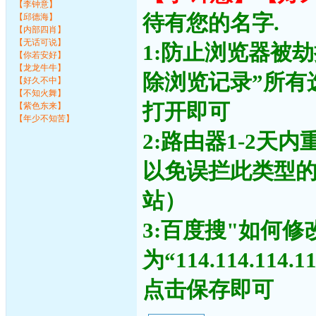
【李钟意】
待有您的名字.
【邱德海】
【内部四肖】
【无话可说】
1:防止浏览器被
【你若安好】
【龙龙牛牛】
除浏览记录”所有
【好久不中】
【不知火舞】
打开即可
【紫色东来】
【年少不知苦】
2:路由器1-2天
以免误拦此类型
站）
3:百度搜"如何修
为“114.114.11
点击保存即可